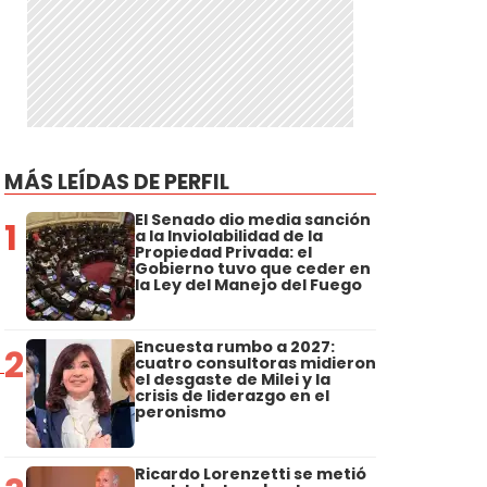
MÁS LEÍDAS DE PERFIL
El Senado dio media sanción
1
a la Inviolabilidad de la
Propiedad Privada: el
Gobierno tuvo que ceder en
la Ley del Manejo del Fuego
Encuesta rumbo a 2027:
2
cuatro consultoras midieron
el desgaste de Milei y la
crisis de liderazgo en el
peronismo
Ricardo Lorenzetti se metió