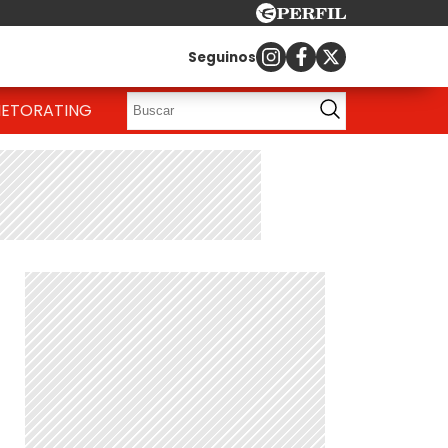
Seguinos
IETO
RATING