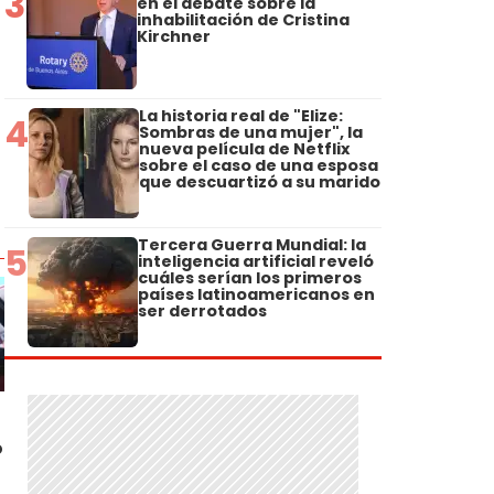
3
en el debate sobre la
inhabilitación de Cristina
Kirchner
La historia real de "Elize:
4
Sombras de una mujer", la
nueva película de Netflix
sobre el caso de una esposa
que descuartizó a su marido
Tercera Guerra Mundial: la
5
inteligencia artificial reveló
cuáles serían los primeros
países latinoamericanos en
ser derrotados
ó