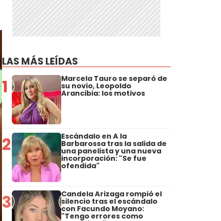
LAS MÁS LEÍDAS
Marcela Tauro se separó de
1
su novio, Leopoldo
Arancibia: los motivos
Escándalo en A la
2
Barbarossa tras la salida de
una panelista y una nueva
incorporación: "Se fue
ofendida"
Candela Arizaga rompió el
3
silencio tras el escándalo
con Facundo Moyano:
"Tengo errores como