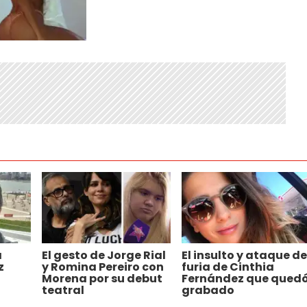
a
El gesto de Jorge Rial
El insulto y ataque de
z
y Romina Pereiro con
furia de Cinthia
Morena por su debut
Fernández que qued
teatral
grabado