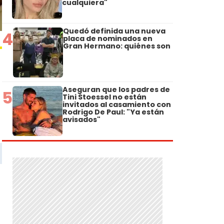
cualquiera"
Quedó definida una nueva
4
placa de nominados en
Gran Hermano: quiénes son
Aseguran que los padres de
5
Tini Stoessel no están
invitados al casamiento con
Rodrigo De Paul: "Ya están
avisados"