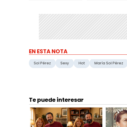
EN ESTA NOTA
Sol Pérez
Sexy
Hot
María Sol Pérez