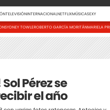
ÓN
TELEVISIÓN
INTERNACIONAL
NETFLIX
MÚSICA
SEXY
TON
SYDNEY TOWLE
ROBERTO GARCÍA MORITÁN
MARIELA PR
! Sol Pérez se
cibir el año
 con varias fotos ratoneras. Anteojos y