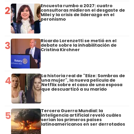
Encuesta rumbo a 2027: cuatro
2
consultoras midieron el desgaste de
Milei y la crisis de liderazgo en el
peronismo
Ricardo Lorenzetti se metió en el
3
debate sobre la inhabilitación de
Cristina Kirchner
La historia real de "Elize: Sombras de
4
una mujer", la nueva película de
Netflix sobre el caso de una esposa
que descuartizó a su marido
Tercera Guerra Mundial: la
5
inteligencia artificial reveló cuáles
serían los primeros países
latinoamericanos en ser derrotados