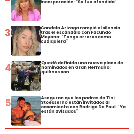
incorporación: "Se fue ofendida"
Candela Arizaga rompió el silencio
3
tras el escándalo con Facundo
Moyano: "Tengo errores como
cualquiera"
Quedó definida una nueva placa de
4
nominados en Gran Hermano:
quiénes son
Aseguran que los padres de Tini
5
Stoessel no están invitados al
casamiento con Rodrigo De Paul: "Ya
están avisados"