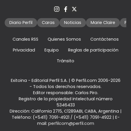
Diario Perfil
Caras
Noticias
Marie Claire
Fo
Canales RSS
Quienes Somos
Contáctenos
Privacidad
Equipo
Reglas de participación
Tránsito
Exitoina - Editorial Perfil S.A.
| © Perfil.com 2006-2026
- Todos los derechos reservados.
Editor responsable: Carlos Piro.
Registro de la propiedad intelectual número
5346433
Dirección:
California 2715
,
C1289ABI
,
CABA, Argentina
|
Teléfono:
(+5411) 7091-4921
/
(+5411) 7091-4922
| E-
mail:
perfilcom@perfil.com