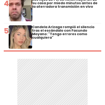
4
su casa por miedo minutos antes de
la aterradora transmisión en vivo
Candela Arizaga rompió el silencio
5
tras el escándalo con Facundo
Moyano: "Tengo errores como
cualquiera"