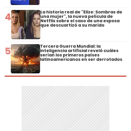
La historia real de "Elize: Sombras de
4
una mujer", la nueva película de
Netflix sobre el caso de una esposa
que descuartizó a su marido
Tercera Guerra Mundial: la
5
inteligencia artificial reveló cuáles
serían los primeros países
latinoamericanos en ser derrotados