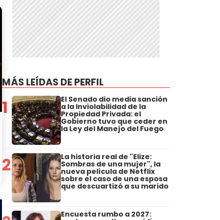
MÁS LEÍDAS DE PERFIL
El Senado dio media sanción
1
a la Inviolabilidad de la
Propiedad Privada: el
Gobierno tuvo que ceder en
la Ley del Manejo del Fuego
La historia real de "Elize:
2
Sombras de una mujer", la
nueva película de Netflix
sobre el caso de una esposa
que descuartizó a su marido
Encuesta rumbo a 2027: