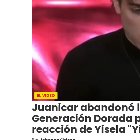
EL VIDEO
Juanicar abandonó 
Generación Dorada po
reacción de Yisela "Y
Por
Johanna Chiesa