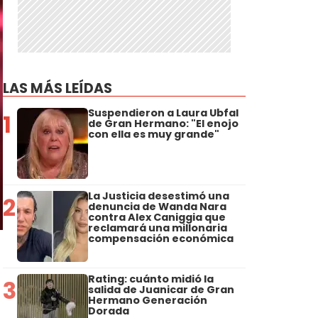
LAS MÁS LEÍDAS
Suspendieron a Laura Ubfal
1
de Gran Hermano: "El enojo
con ella es muy grande"
La Justicia desestimó una
2
denuncia de Wanda Nara
contra Alex Caniggia que
reclamará una millonaria
compensación económica
Rating: cuánto midió la
3
salida de Juanicar de Gran
Hermano Generación
Dorada