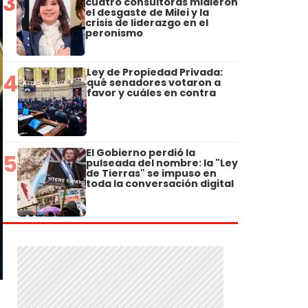
3
cuatro consultoras midieron
el desgaste de Milei y la
crisis de liderazgo en el
peronismo
Ley de Propiedad Privada:
4
qué senadores votaron a
favor y cuáles en contra
El Gobierno perdió la
5
pulseada del nombre: la "Ley
de Tierras" se impuso en
toda la conversación digital