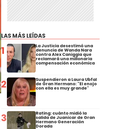
LAS MÁS LEÍDAS
La Justicia desestimó una
1
denuncia de Wanda Nara
contra Alex Caniggia que
reclamará una millonaria
compensación económica
Suspendieron a Laura Ubfal
2
de Gran Hermano: "El enojo
con ella es muy grande"
Rating: cuánto midió la
3
salida de Juanicar de Gran
Hermano Generación
Dorada