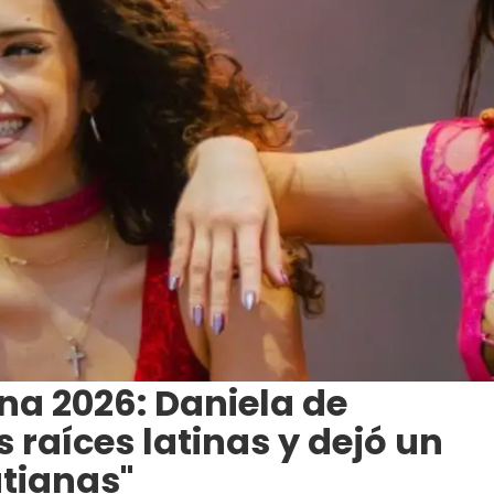
na 2026: Daniela de
 raíces latinas y dejó un
atianas"