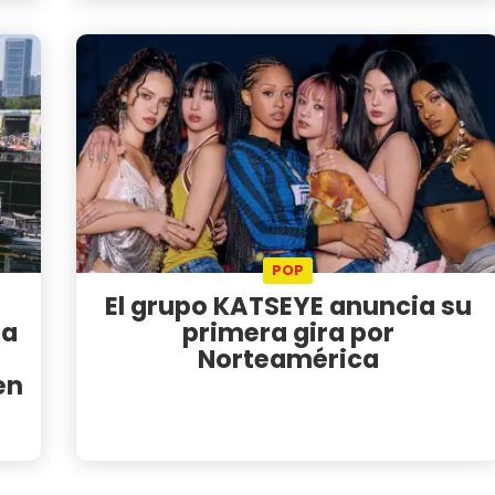
POP
El grupo KATSEYE anuncia su
za
primera gira por
Norteamérica
en