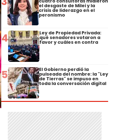
3
cuatro consultoras midieron
el desgaste de Milei y la
crisis de liderazgo en el
peronismo
Ley de Propiedad Privada:
4
qué senadores votaron a
favor y cuáles en contra
El Gobierno perdió la
5
pulseada del nombre: la "Ley
de Tierras" se impuso en
toda la conversación digital