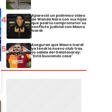
Apareció un polémico video
4
de Wanda Nara con sus hijas
que podría comprometer su
conflicto judicial con Mauro
Icardi
Aseguran que Mauro Icardi
5
ya tendría nuevo club tras
su salida del Galatasaray:
"Está buscando casa"