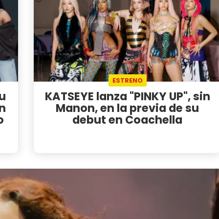
ESTRENO
u
KATSEYE lanza "PINKY UP", sin
n
Manon, en la previa de su
o
debut en Coachella