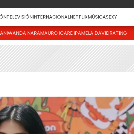
ÓN
TELEVISIÓN
INTERNACIONAL
NETFLIX
MÚSICA
SEXY
IANI
WANDA NARA
MAURO ICARDI
PAMELA DAVID
RATING