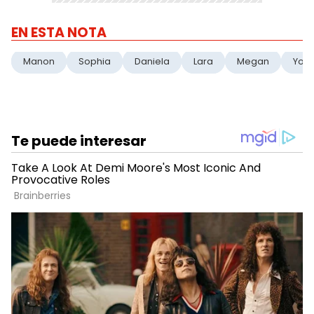
EN ESTA NOTA
Manon
Sophia
Daniela
Lara
Megan
Yoo