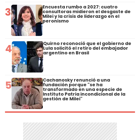
Encuesta rumbo a 2027: cuatro
3
consultoras midieron el desgaste de
Milei y la crisis de liderazgo en el
peronismo
Quirno reconoció que el gobierno de
4
Lula solicitó el retiro del embajador
argentino en Brasil
Cachanosky renunció a una
5
fundación porque "se ha
transformado en una especie de
Instituto Patria incondicional de la
gestión de Milei"