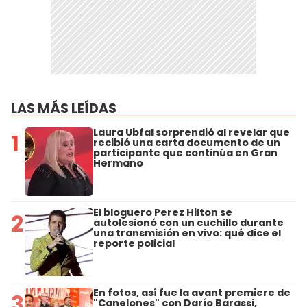
LAS MÁS LEÍDAS
Laura Ubfal sorprendió al revelar que
1
recibió una carta documento de un
participante que continúa en Gran
Hermano
El bloguero Perez Hilton se
2
autolesionó con un cuchillo durante
una transmisión en vivo: qué dice el
reporte policial
En fotos, así fue la avant premiere de
3
"Canelones" con Darío Barassi,