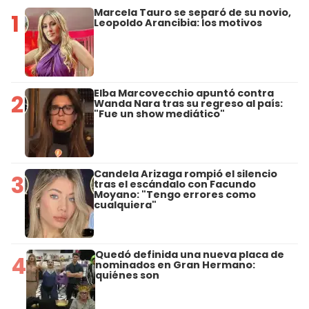
Marcela Tauro se separó de su novio,
1
Leopoldo Arancibia: los motivos
Elba Marcovecchio apuntó contra
2
Wanda Nara tras su regreso al país:
"Fue un show mediático"
Candela Arizaga rompió el silencio
3
tras el escándalo con Facundo
Moyano: "Tengo errores como
cualquiera"
Quedó definida una nueva placa de
4
nominados en Gran Hermano:
quiénes son