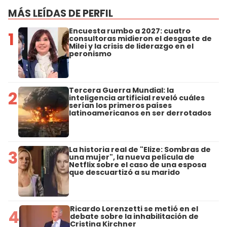
MÁS LEÍDAS DE PERFIL
Encuesta rumbo a 2027: cuatro
1
consultoras midieron el desgaste de
Milei y la crisis de liderazgo en el
peronismo
Tercera Guerra Mundial: la
2
inteligencia artificial reveló cuáles
serían los primeros países
latinoamericanos en ser derrotados
La historia real de "Elize: Sombras de
3
una mujer", la nueva película de
Netflix sobre el caso de una esposa
que descuartizó a su marido
Ricardo Lorenzetti se metió en el
4
debate sobre la inhabilitación de
Cristina Kirchner