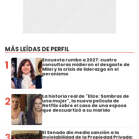
MÁS LEÍDAS DE PERFIL
Encuesta rumbo a 2027: cuatro
1
consultoras midieron el desgaste de
Milei y la crisis de liderazgo en el
peronismo
La historia real de "Elize: Sombras de
2
una mujer", la nueva película de
Netflix sobre el caso de una esposa
que descuartizó a su marido
El Senado dio media sanción a la
3
Inviolabilidad de la Propiedad Privada: