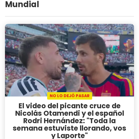
Mundial
NO LO DEJÓ PASAR
El video del picante cruce de
Nicolás Otamendi y el español
Rodri Hernández: "Toda la
semana estuviste llorando, vos
y Laporte"