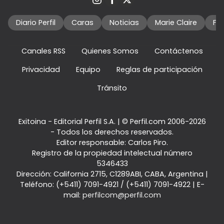
Diario Perfil
Caras
Noticias
Marie Claire
Fo
Canales RSS
Quienes Somos
Contáctenos
Privacidad
Equipo
Reglas de participación
Tránsito
Exitoina - Editorial Perfil S.A.
| © Perfil.com 2006-2026
- Todos los derechos reservados.
Editor responsable: Carlos Piro.
Registro de la propiedad intelectual número
5346433
Dirección:
California 2715
,
C1289ABI
,
CABA, Argentina
|
Teléfono:
(+5411) 7091-4921
/
(+5411) 7091-4922
| E-
mail:
perfilcom@perfil.com