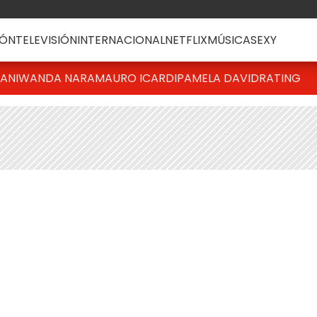
ÓN
TELEVISIÓN
INTERNACIONAL
NETFLIX
MÚSICA
SEXY
IANI
WANDA NARA
MAURO ICARDI
PAMELA DAVID
RATING