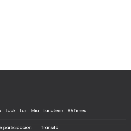
o
Look
Luz
Mía
Lunateen
BATimes
e participación
Tránsito