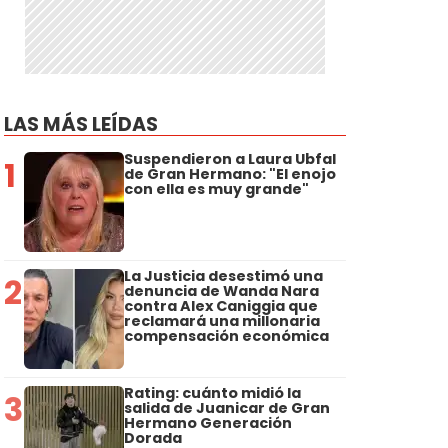
LAS MÁS LEÍDAS
Suspendieron a Laura Ubfal
1
de Gran Hermano: "El enojo
con ella es muy grande"
La Justicia desestimó una
2
denuncia de Wanda Nara
contra Alex Caniggia que
reclamará una millonaria
compensación económica
Rating: cuánto midió la
3
salida de Juanicar de Gran
Hermano Generación
Dorada