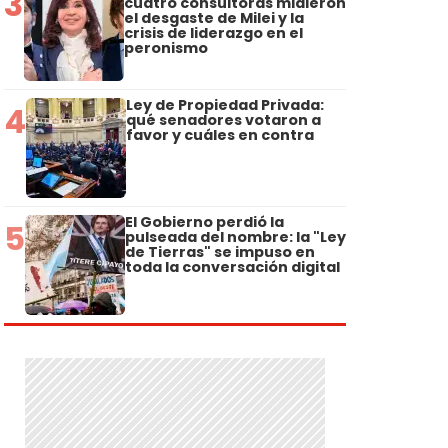
3
cuatro consultoras midieron
el desgaste de Milei y la
crisis de liderazgo en el
peronismo
Ley de Propiedad Privada:
4
qué senadores votaron a
favor y cuáles en contra
El Gobierno perdió la
5
pulseada del nombre: la "Ley
de Tierras" se impuso en
toda la conversación digital