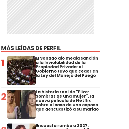
MÁS LEÍDAS DE PERFIL
El Senado dio media sanción
1
a la Inviolabilidad de la
Propiedad Privada: el
Gobierno tuvo que ceder en
la Ley del Manejo del Fuego
La historia real de "Elize:
2
Sombras de una mujer", la
nueva película de Netflix
sobre el caso de una esposa
que descuartizó a su marido
Encuesta rumbo a 2027: