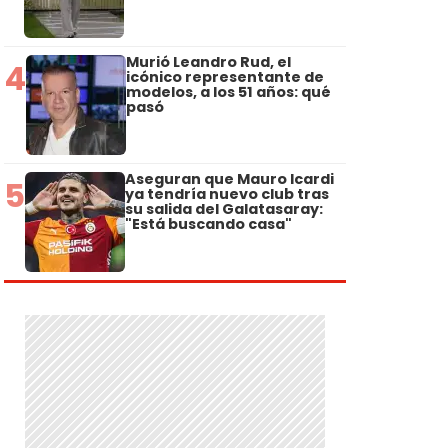
Murió Leandro Rud, el
4
icónico representante de
modelos, a los 51 años: qué
pasó
Aseguran que Mauro Icardi
5
ya tendría nuevo club tras
su salida del Galatasaray:
"Está buscando casa"