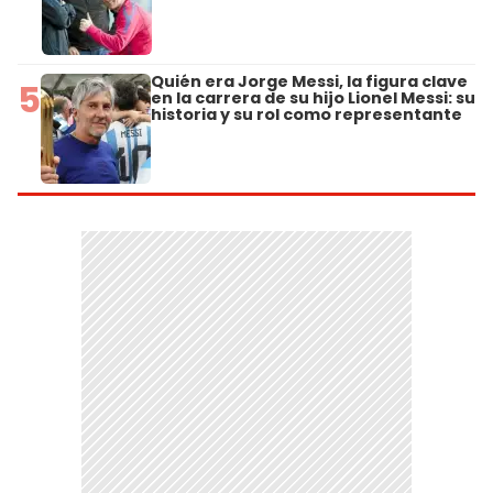
Quién era Jorge Messi, la figura clave
5
en la carrera de su hijo Lionel Messi: su
historia y su rol como representante