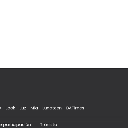
o
Look
Luz
Mía
Lunateen
BATimes
e participación
Tránsito