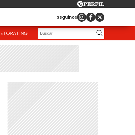
Seguinos
IETO
RATING