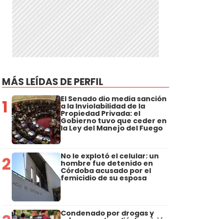
MÁS LEÍDAS DE PERFIL
El Senado dio media sanción
1
a la Inviolabilidad de la
Propiedad Privada: el
Gobierno tuvo que ceder en
la Ley del Manejo del Fuego
No le explotó el celular: un
2
hombre fue detenido en
Córdoba acusado por el
femicidio de su esposa
Condenado por drogas y