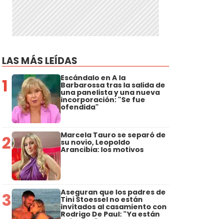
LAS MÁS LEÍDAS
Escándalo en A la
1
Barbarossa tras la salida de
una panelista y una nueva
incorporación: "Se fue
ofendida"
Marcela Tauro se separó de
2
su novio, Leopoldo
Arancibia: los motivos
Aseguran que los padres de
3
Tini Stoessel no están
invitados al casamiento con
Rodrigo De Paul: "Ya están