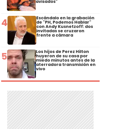
avisados"
Escándalo en la grabación
4
de "PH, Podemos Hablar"
con Andy Kusnetzoff: dos
invitadas se cruzaron
frente a cámara
Los hijos de Perez Hilton
5
huyeron de su casa por
miedo minutos antes de la
aterradora transmisión en
vivo