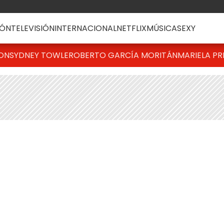
ÓN
TELEVISIÓN
INTERNACIONAL
NETFLIX
MÚSICA
SEXY
TON
SYDNEY TOWLE
ROBERTO GARCÍA MORITÁN
MARIELA PR