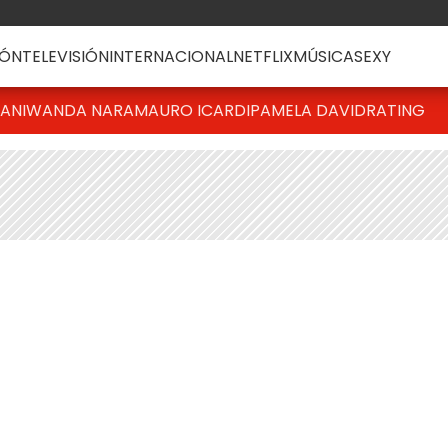
ÓN
TELEVISIÓN
INTERNACIONAL
NETFLIX
MÚSICA
SEXY
IANI
WANDA NARA
MAURO ICARDI
PAMELA DAVID
RATING