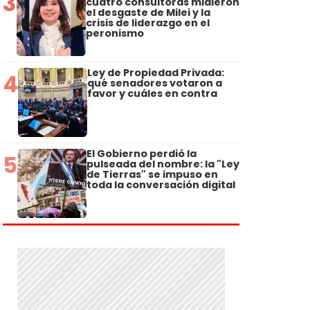
3
cuatro consultoras midieron
el desgaste de Milei y la
crisis de liderazgo en el
peronismo
Ley de Propiedad Privada:
4
qué senadores votaron a
favor y cuáles en contra
El Gobierno perdió la
5
pulseada del nombre: la "Ley
de Tierras" se impuso en
toda la conversación digital