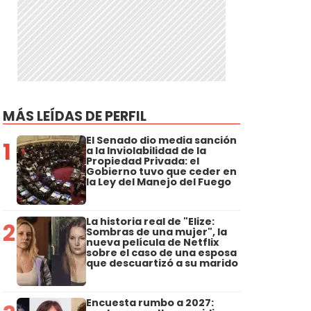
MÁS LEÍDAS DE PERFIL
El Senado dio media sanción
1
a la Inviolabilidad de la
Propiedad Privada: el
Gobierno tuvo que ceder en
la Ley del Manejo del Fuego
La historia real de "Elize:
2
Sombras de una mujer", la
nueva película de Netflix
sobre el caso de una esposa
que descuartizó a su marido
Encuesta rumbo a 2027: