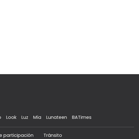
o
Look
Luz
Mía
Lunateen
BATimes
e participación
Tránsito