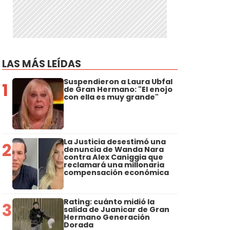
LAS MÁS LEÍDAS
Suspendieron a Laura Ubfal
1
de Gran Hermano: "El enojo
con ella es muy grande"
La Justicia desestimó una
2
denuncia de Wanda Nara
contra Alex Caniggia que
reclamará una millonaria
compensación económica
Rating: cuánto midió la
3
salida de Juanicar de Gran
Hermano Generación
Dorada