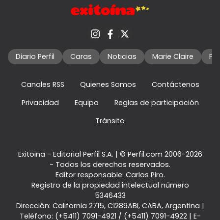
Diario Perfil
Caras
Noticias
Marie Claire
Fo
Canales RSS
Quienes Somos
Contáctenos
Privacidad
Equipo
Reglas de participación
Tránsito
Exitoina - Editorial Perfil S.A.
| © Perfil.com 2006-2026
- Todos los derechos reservados.
Editor responsable: Carlos Piro.
Registro de la propiedad intelectual número
5346433
Dirección:
California 2715
,
C1289ABI
,
CABA, Argentina
|
Teléfono:
(+5411) 7091-4921
/
(+5411) 7091-4922
| E-