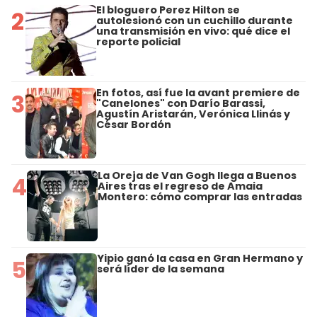
El bloguero Perez Hilton se
2
autolesionó con un cuchillo durante
una transmisión en vivo: qué dice el
reporte policial
En fotos, así fue la avant premiere de
3
"Canelones" con Darío Barassi,
Agustín Aristarán, Verónica Llinás y
César Bordón
La Oreja de Van Gogh llega a Buenos
4
Aires tras el regreso de Amaia
Montero: cómo comprar las entradas
Yipio ganó la casa en Gran Hermano y
5
será líder de la semana