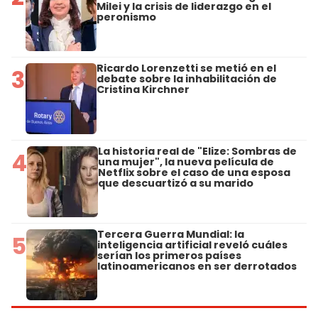
Milei y la crisis de liderazgo en el
peronismo
Ricardo Lorenzetti se metió en el
3
debate sobre la inhabilitación de
Cristina Kirchner
La historia real de "Elize: Sombras de
4
una mujer", la nueva película de
Netflix sobre el caso de una esposa
que descuartizó a su marido
Tercera Guerra Mundial: la
5
inteligencia artificial reveló cuáles
serían los primeros países
latinoamericanos en ser derrotados