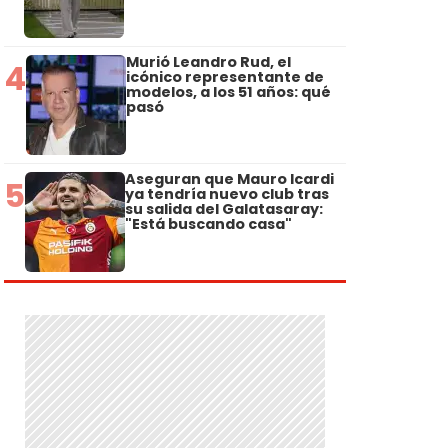
Murió Leandro Rud, el
4
icónico representante de
modelos, a los 51 años: qué
pasó
Aseguran que Mauro Icardi
5
ya tendría nuevo club tras
su salida del Galatasaray:
"Está buscando casa"