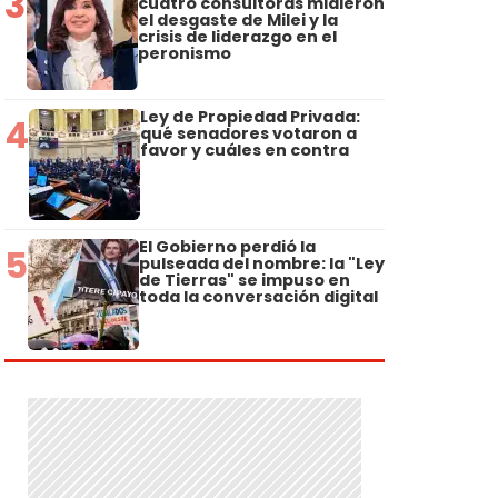
3
cuatro consultoras midieron
el desgaste de Milei y la
crisis de liderazgo en el
peronismo
Ley de Propiedad Privada:
4
qué senadores votaron a
favor y cuáles en contra
El Gobierno perdió la
5
pulseada del nombre: la "Ley
de Tierras" se impuso en
toda la conversación digital