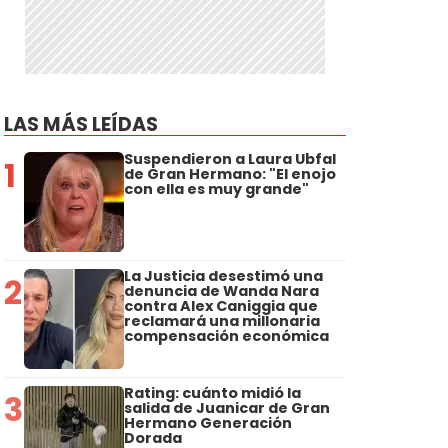
LAS MÁS LEÍDAS
Suspendieron a Laura Ubfal
1
de Gran Hermano: "El enojo
con ella es muy grande"
La Justicia desestimó una
2
denuncia de Wanda Nara
contra Alex Caniggia que
reclamará una millonaria
compensación económica
Rating: cuánto midió la
3
salida de Juanicar de Gran
Hermano Generación
Dorada