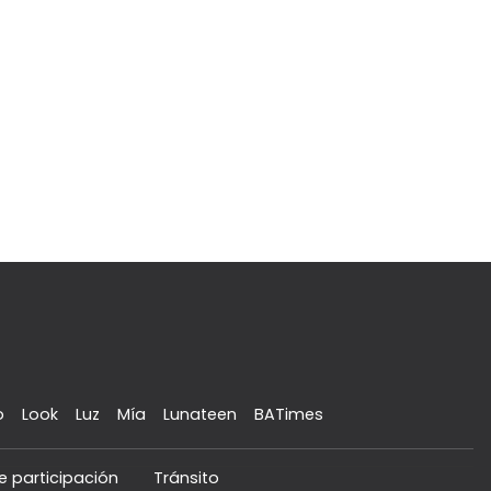
o
Look
Luz
Mía
Lunateen
BATimes
e participación
Tránsito