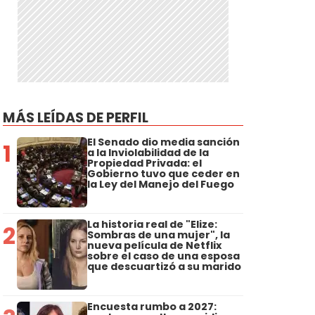
MÁS LEÍDAS DE PERFIL
El Senado dio media sanción
1
a la Inviolabilidad de la
Propiedad Privada: el
Gobierno tuvo que ceder en
la Ley del Manejo del Fuego
La historia real de "Elize:
2
Sombras de una mujer", la
nueva película de Netflix
sobre el caso de una esposa
que descuartizó a su marido
Encuesta rumbo a 2027: