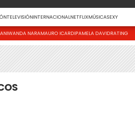
ÓN
TELEVISIÓN
INTERNACIONAL
NETFLIX
MÚSICA
SEXY
IANI
WANDA NARA
MAURO ICARDI
PAMELA DAVID
RATING
COS