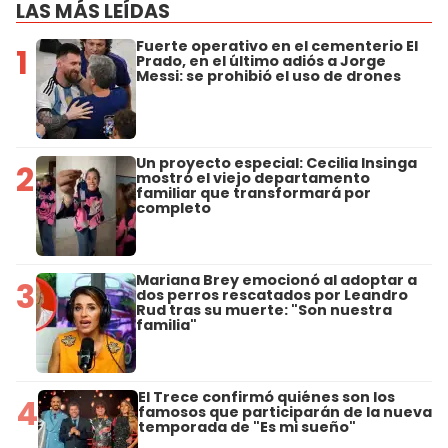
LAS MÁS LEÍDAS
Fuerte operativo en el cementerio El
1
Prado, en el último adiós a Jorge
Messi: se prohibió el uso de drones
Un proyecto especial: Cecilia Insinga
2
mostró el viejo departamento
familiar que transformará por
completo
Mariana Brey emocionó al adoptar a
3
dos perros rescatados por Leandro
Rud tras su muerte: "Son nuestra
familia"
El Trece confirmó quiénes son los
4
famosos que participarán de la nueva
temporada de "Es mi sueño"