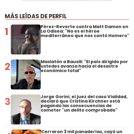
MÁS LEÍDAS DE PERFIL
Pérez-Reverte contra Matt Damon en
1
La Odisea: "No es el héroe
mediterráneo que nos contó Homero"
Maslatón a Bausili: "El país dirigido por
2
ustedes avanza hacia el desastre
económico total"
Jorge Gorini, el juez del caso Vialidad,
3
declaró que Cristina Kirchner está
pagando las consecuencias de
cometer "un delito comprobado"
Cerraron 3 mil panaderías, cayó un