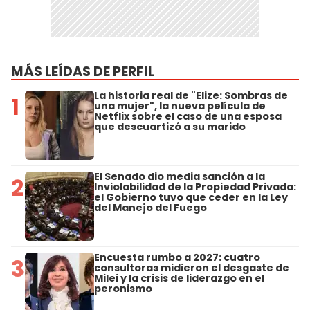
MÁS LEÍDAS DE PERFIL
La historia real de "Elize: Sombras de
1
una mujer", la nueva película de
Netflix sobre el caso de una esposa
que descuartizó a su marido
El Senado dio media sanción a la
2
Inviolabilidad de la Propiedad Privada:
el Gobierno tuvo que ceder en la Ley
del Manejo del Fuego
Encuesta rumbo a 2027: cuatro
3
consultoras midieron el desgaste de
Milei y la crisis de liderazgo en el
peronismo