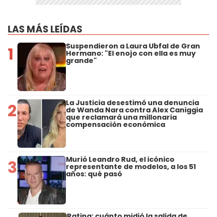
LAS MÁS LEÍDAS
Suspendieron a Laura Ubfal de Gran
1
Hermano: "El enojo con ella es muy
grande"
La Justicia desestimó una denuncia
2
de Wanda Nara contra Alex Caniggia
que reclamará una millonaria
compensación económica
Murió Leandro Rud, el icónico
3
representante de modelos, a los 51
años: qué pasó
Rating: cuánto midió la salida de