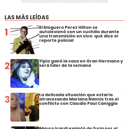
LAS MÁS LEÍDAS
El bloguero Perez Hilton se
1
autolesionó con un cuchillo durante
una transmisión en vivo: qué dice el
reporte policial
Yipio ganó la casa en Gran Hermano y
2
será líder de la semana
La delicada situación que estaría
3
atravesando Mariana Nannis tras el
conflicto con Claudio Paul Caniggia
Mauro Icardi explotó de furia por el