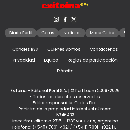
Diario Perfil
Caras
Noticias
Marie Claire
Fo
Canales RSS
Quienes Somos
Contáctenos
Privacidad
Equipo
Reglas de participación
Tránsito
Exitoina - Editorial Perfil S.A.
| © Perfil.com 2006-2026
- Todos los derechos reservados.
Editor responsable: Carlos Piro.
Registro de la propiedad intelectual número
5346433
Dirección:
California 2715
,
C1289ABI
,
CABA, Argentina
|
Teléfono:
(+5411) 7091-4921
/
(+5411) 7091-4922
| E-