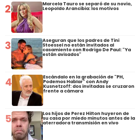
Marcela Tauro se separó de su novio,
2
Leopoldo Arancibia: los motivos
Aseguran que los padres de Tini
3
Stoessel no están invitados al
casamiento con Rodrigo De Paul: "Ya
están avisados"
Escándalo en la grabación de "PH,
4
Podemos Hablar" con Andy
Kusnetzoff: dos invitadas se cruzaron
frente a cámara
Los hijos de Perez Hilton huyeron de
5
su casa por miedo minutos antes de la
aterradora transmisión en vivo