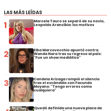
LAS MÁS LEÍDAS
Marcela Tauro se separó de su novio,
1
Leopoldo Arancibia: los motivos
Elba Marcovecchio apuntó contra
2
Wanda Nara tras su regreso al país:
"Fue un show mediático"
Candela Arizaga rompió el silencio
3
tras el escándalo con Facundo
Moyano: "Tengo errores como
cualquiera"
Quedó definida una nueva placa de