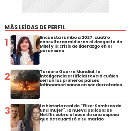
MÁS LEÍDAS DE PERFIL
Encuesta rumbo a 2027: cuatro
1
consultoras midieron el desgaste de
Milei y la crisis de liderazgo en el
peronismo
Tercera Guerra Mundial: la
2
inteligencia artificial reveló cuáles
serían los primeros países
latinoamericanos en ser derrotados
La historia real de "Elize: Sombras de
3
una mujer", la nueva película de
Netflix sobre el caso de una esposa
que descuartizó a su marido