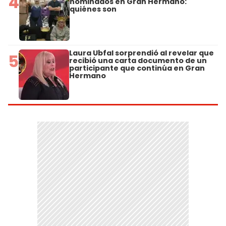
4
nominados en Gran Hermano:
quiénes son
Laura Ubfal sorprendió al revelar que
5
recibió una carta documento de un
participante que continúa en Gran
Hermano