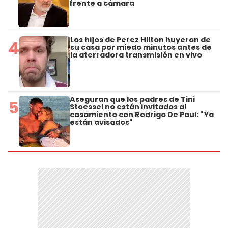
frente a cámara
Los hijos de Perez Hilton huyeron de
4
su casa por miedo minutos antes de
la aterradora transmisión en vivo
Aseguran que los padres de Tini
5
Stoessel no están invitados al
casamiento con Rodrigo De Paul: "Ya
están avisados"