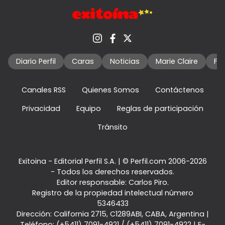
Diario Perfil
Caras
Noticias
Marie Claire
Fo
Canales RSS
Quienes Somos
Contáctenos
Privacidad
Equipo
Reglas de participación
Tránsito
Exitoina - Editorial Perfil S.A.
| © Perfil.com 2006-2026
- Todos los derechos reservados.
Editor responsable: Carlos Piro.
Registro de la propiedad intelectual número
5346433
Dirección:
California 2715
,
C1289ABI
,
CABA, Argentina
|
Teléfono:
(+5411) 7091-4921
/
(+5411) 7091-4922
| E-