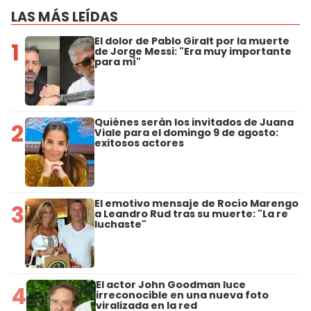
LAS MÁS LEÍDAS
El dolor de Pablo Giralt por la muerte
1
de Jorge Messi: "Era muy importante
para mí"
Quiénes serán los invitados de Juana
2
Viale para el domingo 9 de agosto:
exitosos actores
El emotivo mensaje de Rocío Marengo
3
a Leandro Rud tras su muerte: "La re
luchaste"
El actor John Goodman luce
4
irreconocible en una nueva foto
viralizada en la red