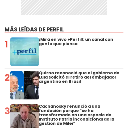
MÁS LEÍDAS DE PERFIL
¡Mirá en vivo +Perfil!: un canal con
1
gente que piensa
Quirno reconoció que el gobierno de
2
Lula solicitó el retiro del embajador
argentino en Brasil
Cachanosky renunció a una
3
fundación porque "se ha
transformado en una especie de
Instituto Patria incondicional de la
gestión de Milei"