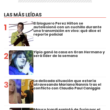
LAS MÁS LEÍDAS
El bloguero Perez Hilton se
1
autolesionó con un cuchillo durante
una transmisión en vivo: qué dice el
reporte policial
Yipio ganó la casa en Gran Hermano y
2
será líder de la semana
La delicada situación que estaría
3
atravesando Mariana Nannis tras el
conflicto con Claudio Paul Caniggia
Mauro Icardi explotó de furia por el