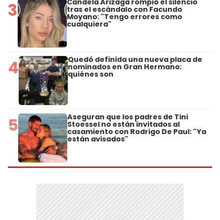
Candela Arizaga rompió el silencio
3
tras el escándalo con Facundo
Moyano: "Tengo errores como
cualquiera"
Quedó definida una nueva placa de
4
nominados en Gran Hermano:
quiénes son
Aseguran que los padres de Tini
5
Stoessel no están invitados al
casamiento con Rodrigo De Paul: "Ya
están avisados"