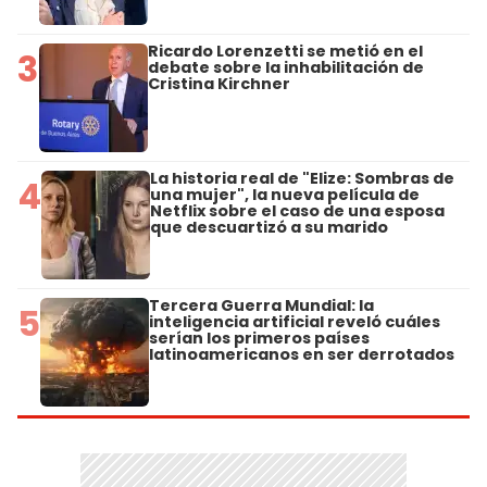
Ricardo Lorenzetti se metió en el
3
debate sobre la inhabilitación de
Cristina Kirchner
La historia real de "Elize: Sombras de
4
una mujer", la nueva película de
Netflix sobre el caso de una esposa
que descuartizó a su marido
Tercera Guerra Mundial: la
5
inteligencia artificial reveló cuáles
serían los primeros países
latinoamericanos en ser derrotados