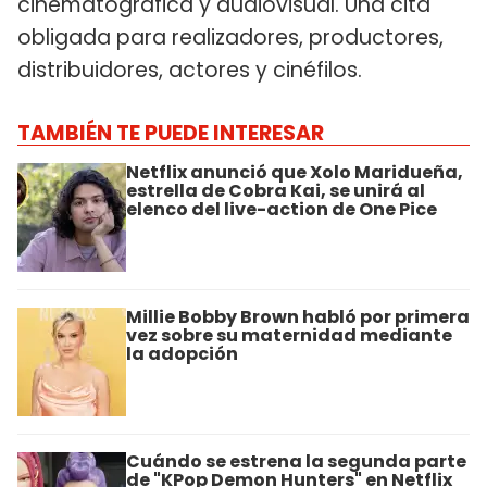
cinematográfica y audiovisual. Una cita
obligada para realizadores, productores,
distribuidores, actores y cinéfilos.
TAMBIÉN TE PUEDE INTERESAR
Netflix anunció que Xolo Maridueña,
estrella de Cobra Kai, se unirá al
elenco del live-action de One Pice
Millie Bobby Brown habló por primera
vez sobre su maternidad mediante
la adopción
Cuándo se estrena la segunda parte
de "KPop Demon Hunters" en Netflix