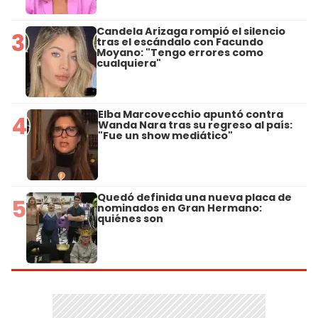
Candela Arizaga rompió el silencio
3
tras el escándalo con Facundo
Moyano: "Tengo errores como
cualquiera"
Elba Marcovecchio apuntó contra
4
Wanda Nara tras su regreso al país:
"Fue un show mediático"
Quedó definida una nueva placa de
5
nominados en Gran Hermano:
quiénes son