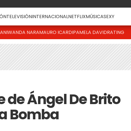
ÓN
TELEVISIÓN
INTERNACIONAL
NETFLIX
MÚSICA
SEXY
IANI
WANDA NARA
MAURO ICARDI
PAMELA DAVID
RATING
 de Ángel De Brito
 la Bomba