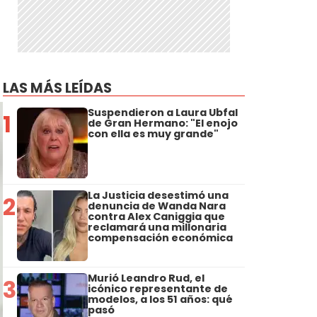
LAS MÁS LEÍDAS
Suspendieron a Laura Ubfal
1
de Gran Hermano: "El enojo
con ella es muy grande"
La Justicia desestimó una
2
denuncia de Wanda Nara
contra Alex Caniggia que
reclamará una millonaria
compensación económica
Murió Leandro Rud, el
3
icónico representante de
modelos, a los 51 años: qué
pasó