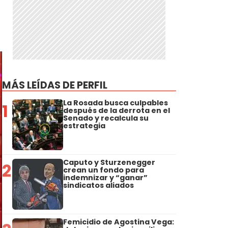
MÁS LEÍDAS DE PERFIL
La Rosada busca culpables
1
después de la derrota en el
Senado y recalcula su
estrategia
Caputo y Sturzenegger
2
crean un fondo para
indemnizar y “ganar”
sindicatos aliados
Femicidio de Agostina Vega: