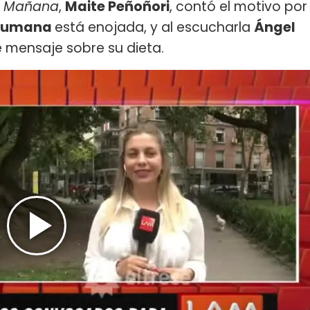
la Mañana
,
Maite Peñoñori
, contó el motivo por
ucumana
está enojada, y al escucharla
Ángel
e mensaje sobre su dieta.