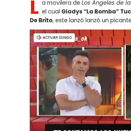
L
a movilera de
Los Ángeles de 
el cual
Gladys “La Bomba” T
De Brito
, este lanzó lanzó un picant