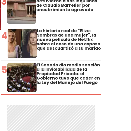
3
detuvieron a dos inquilinos
de Claudio Barrelier por
encubrimiento agravado
La historia real de "Elize:
4
Sombras de una mujer", la
nueva película de Netflix
a
sobre el caso de una esposa
que descuartizó a su marido
El Senado dio media sanción
5
a la Inviolabilidad de la
Propiedad Privada: el
Gobierno tuvo que ceder en
la Ley del Manejo del Fuego