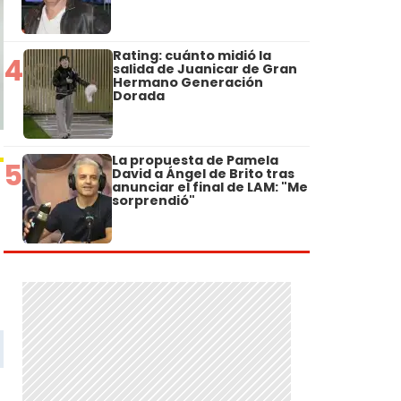
Rating: cuánto midió la
4
salida de Juanicar de Gran
Hermano Generación
Dorada
La propuesta de Pamela
5
David a Ángel de Brito tras
anunciar el final de LAM: "Me
sorprendió"