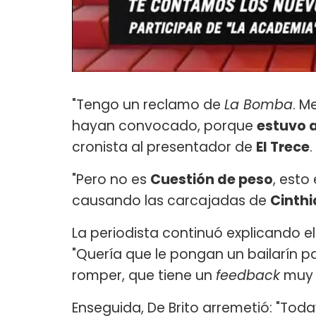
"Tengo un reclamo de
La Bomba
. M
hayan convocado, porque
estuvo a
cronista al presentador de
El Trece
.
"Pero no es
Cuestión de peso
, esto
causando las carcajadas de
Cinth
La periodista continuó explicando e
"Quería que le pongan un bailarín pa
romper, que tiene un
feedback
muy c
Enseguida, De Brito arremetió: "Tod