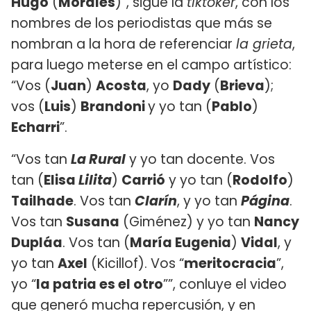
Hugo
(
Morales
)”, sigue la
tiktoker
, con los
nombres de los periodistas que más se
nombran a la hora de referenciar
la grieta
,
para luego meterse en el campo artístico:
“Vos (
Juan
)
Acosta
, yo
Dady
(
Brieva
);
vos (
Luis
)
Brandoni
y yo tan (
Pablo
)
Echarri
”.
“Vos tan
La Rural
y yo tan docente. Vos
tan (
Elisa
Lilita
)
Carrió
y yo tan (
Rodolfo
)
Tailhade
. Vos tan
Clarín
, y yo tan
Página
.
Vos tan
Susana
(Giménez) y yo tan
Nancy
Dupláa
. Vos tan (
María Eugenia
)
Vidal
, y
yo tan
Axel
(Kicillof). Vos “
meritocracia
”,
yo “
la patria es el otro
””, conluye el video
que generó mucha repercusión, y en