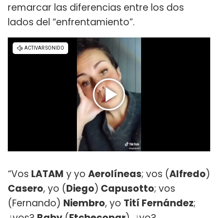
remarcar las diferencias entre los dos
lados del “enfrentamiento”.
“Vos
LATAM
y yo
Aerolíneas
; vos (
Alfredo
)
Casero
, yo (
Diego
)
Capusotto
; vos
(Fernando)
Niembro
, yo
Tití Fernández
;
¿vos?
Baby
(
Etchecopar
), ¿yo?