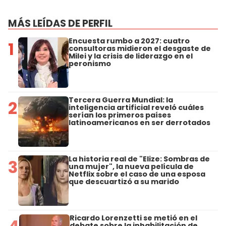
MÁS LEÍDAS DE PERFIL
Encuesta rumbo a 2027: cuatro
1
consultoras midieron el desgaste de
Milei y la crisis de liderazgo en el
peronismo
Tercera Guerra Mundial: la
2
inteligencia artificial reveló cuáles
serían los primeros países
latinoamericanos en ser derrotados
La historia real de "Elize: Sombras de
3
una mujer", la nueva película de
Netflix sobre el caso de una esposa
que descuartizó a su marido
Ricardo Lorenzetti se metió en el
debate sobre la inhabilitación de