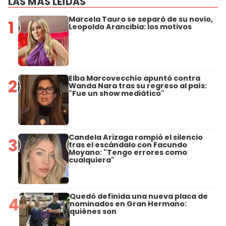
LAS MÁS LEÍDAS
Marcela Tauro se separó de su novio,
1
Leopoldo Arancibia: los motivos
Elba Marcovecchio apuntó contra
2
Wanda Nara tras su regreso al país:
"Fue un show mediático"
Candela Arizaga rompió el silencio
3
tras el escándalo con Facundo
Moyano: "Tengo errores como
cualquiera"
Quedó definida una nueva placa de
4
nominados en Gran Hermano:
quiénes son