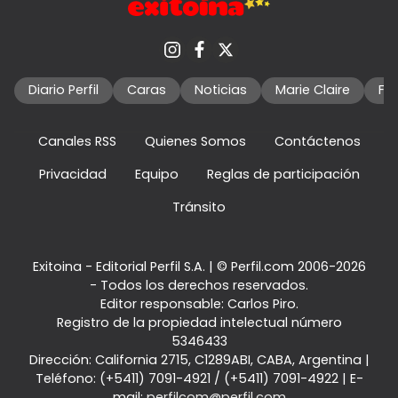
Diario Perfil
Caras
Noticias
Marie Claire
Fo
Canales RSS
Quienes Somos
Contáctenos
Privacidad
Equipo
Reglas de participación
Tránsito
Exitoina - Editorial Perfil S.A.
| © Perfil.com 2006-2026
- Todos los derechos reservados.
Editor responsable: Carlos Piro.
Registro de la propiedad intelectual número
5346433
Dirección:
California 2715
,
C1289ABI
,
CABA, Argentina
|
Teléfono:
(+5411) 7091-4921
/
(+5411) 7091-4922
| E-
mail:
perfilcom@perfil.com