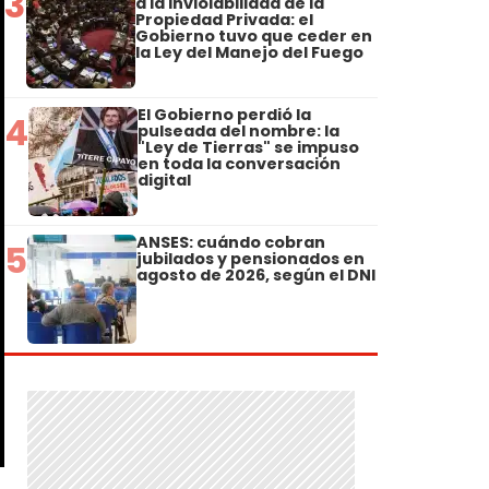
3
a la Inviolabilidad de la
Propiedad Privada: el
Gobierno tuvo que ceder en
la Ley del Manejo del Fuego
El Gobierno perdió la
4
pulseada del nombre: la
"Ley de Tierras" se impuso
en toda la conversación
digital
ANSES: cuándo cobran
5
jubilados y pensionados en
agosto de 2026, según el DNI