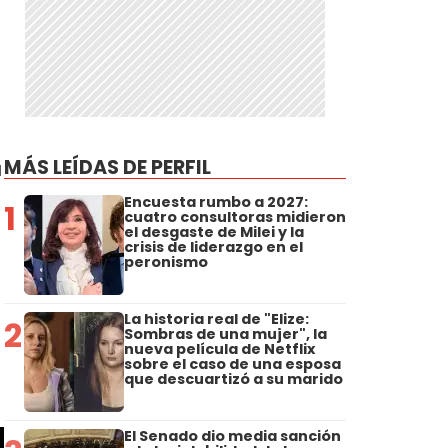
MÁS LEÍDAS DE PERFIL
a
Encuesta rumbo a 2027:
1
cuatro consultoras midieron
el desgaste de Milei y la
crisis de liderazgo en el
peronismo
La historia real de "Elize:
2
Sombras de una mujer", la
nueva película de Netflix
sobre el caso de una esposa
que descuartizó a su marido
El Senado dio media sanción