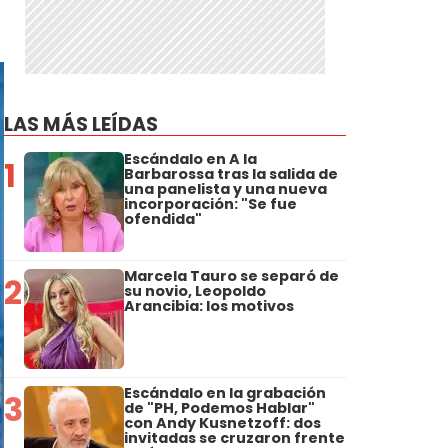
LAS MÁS LEÍDAS
Escándalo en A la
1
Barbarossa tras la salida de
una panelista y una nueva
incorporación: "Se fue
ofendida"
Marcela Tauro se separó de
2
su novio, Leopoldo
Arancibia: los motivos
Escándalo en la grabación
3
de "PH, Podemos Hablar"
con Andy Kusnetzoff: dos
invitadas se cruzaron frente