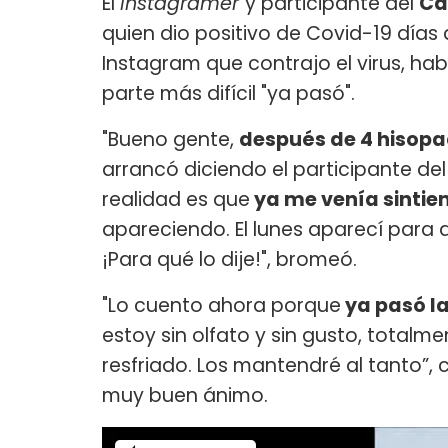
El
instagramer
y participante del
Ca
quien dio positivo de Covid-19 días 
Instagram que contrajo el virus, hab
parte más difícil "ya pasó".
"Bueno gente,
después de 4 hisopad
arrancó diciendo el participante de
realidad es que
ya me venía sintie
apareciendo. El lunes aparecí para de
¡Para qué lo dije!", bromeó.
"Lo cuento ahora porque
ya pasó la
estoy sin olfato y sin gusto, totalm
resfriado. Los mantendré al tanto”, 
muy buen ánimo.