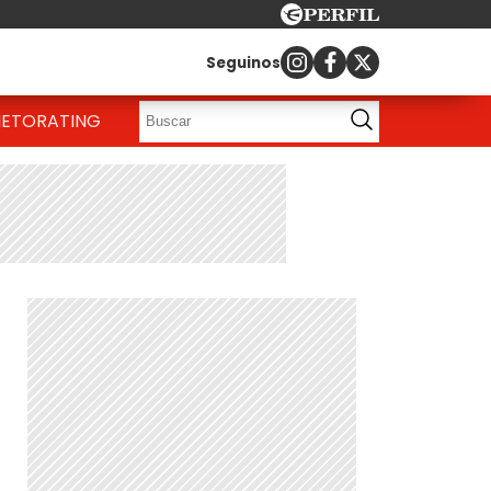
Seguinos
IETO
RATING