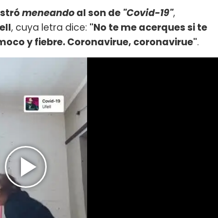
stró
meneando
al son de
"Covid-19"
,
ell
, cuya letra dice:
"No te me acerques si te
moco y fiebre. Coronavirue, coronavirue"
.