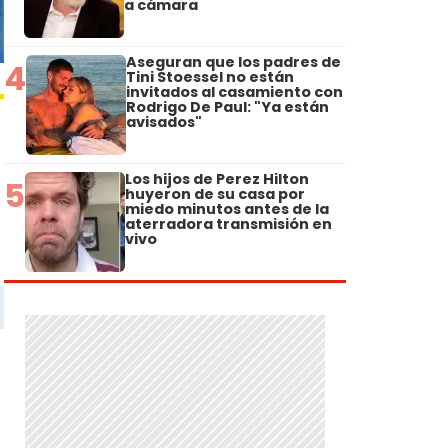
a cámara
Aseguran que los padres de
4
Tini Stoessel no están
invitados al casamiento con
Rodrigo De Paul: "Ya están
avisados"
Los hijos de Perez Hilton
5
huyeron de su casa por
miedo minutos antes de la
aterradora transmisión en
vivo