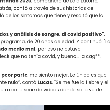
ntando 2020
, compañero de Lola Latorre,
atrás, contó a través de sus historias de
ló de los síntomas que tiene y resaltó que la
os y análisis de sangre, di covid positivo"
,
l programa, de 20 años de edad. Y continuó: "L
ndo medio mal,
por eso no estuve
cir que no tenía covid, y bueno... la cag**.
 peor parte
, me siento mejor. Lo único es que
ente nulo”, contó
Lucas
. "Se me fue la fiebre y el
cerró en la serie de videos donde se lo ve de