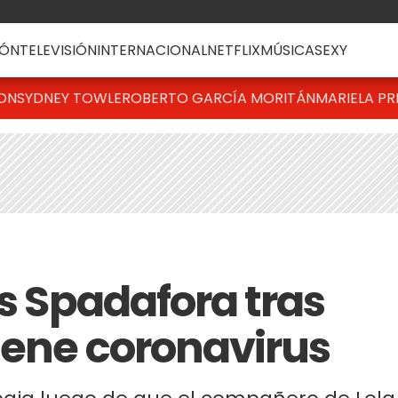
ÓN
TELEVISIÓN
INTERNACIONAL
NETFLIX
MÚSICA
SEXY
TON
SYDNEY TOWLE
ROBERTO GARCÍA MORITÁN
MARIELA PR
as Spadafora tras
iene coronavirus