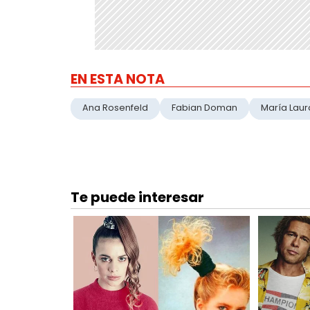
EN ESTA NOTA
Ana Rosenfeld
Fabian Doman
María Laura