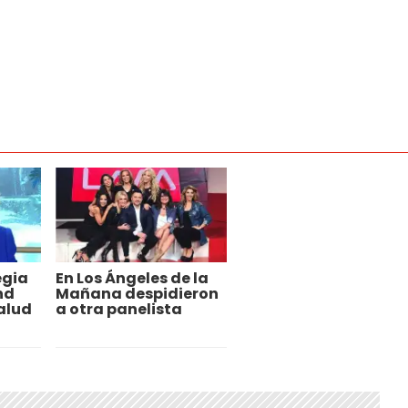
egia
En Los Ángeles de la
nd
Mañana despidieron
alud
a otra panelista