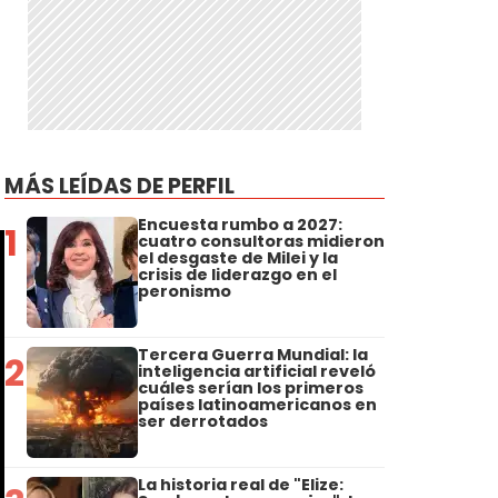
MÁS LEÍDAS DE PERFIL
Encuesta rumbo a 2027:
1
cuatro consultoras midieron
el desgaste de Milei y la
crisis de liderazgo en el
peronismo
Tercera Guerra Mundial: la
2
inteligencia artificial reveló
cuáles serían los primeros
países latinoamericanos en
ser derrotados
La historia real de "Elize: