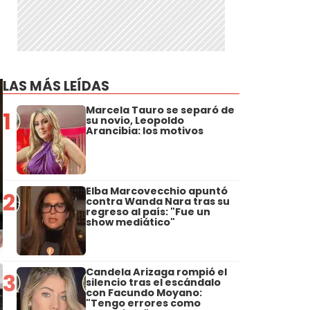
LAS MÁS LEÍDAS
Marcela Tauro se separó de
1
su novio, Leopoldo
Arancibia: los motivos
Elba Marcovecchio apuntó
2
contra Wanda Nara tras su
regreso al país: "Fue un
show mediático"
Candela Arizaga rompió el
3
silencio tras el escándalo
con Facundo Moyano:
"Tengo errores como