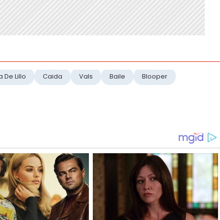
 De Lillo
Caida
Vals
Baile
Blooper