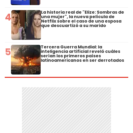
La historia real de "Elize: Sombras de
4
una mujer", la nueva película de
Netflix sobre el caso de una esposa
que descuartizó a su marido
Tercera Guerra Mundial: la
5
inteligencia artificial reveló cuáles
serían los primeros países
latinoamericanos en ser derrotados