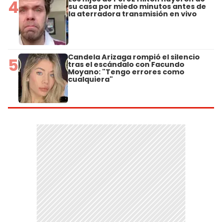
4
su casa por miedo minutos antes de
la aterradora transmisión en vivo
Candela Arizaga rompió el silencio
5
tras el escándalo con Facundo
Moyano: "Tengo errores como
cualquiera"