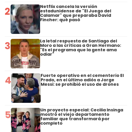
Netflix cancela la versión
2
estadunidense de "El Juego del
Calamar" que preparaba David
Fincher: qué pasó
La letal respuesta de Santiago del
3
Moro a las críticas a Gran Hermano:
"Es el programa que la gente ama
odiar"
Fuerte operativo en el cementerio El
4
Prado, en el último adiós a Jorge
Messi: se prohibió el uso de drones
Un proyecto especial: Cecilia Insinga
5
mostró el viejo departamento
familiar que transformará por
completo