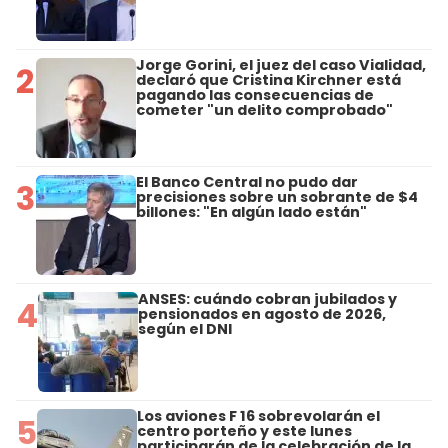
Jorge Gorini, el juez del caso Vialidad,
2
declaró que Cristina Kirchner está
pagando las consecuencias de
cometer "un delito comprobado"
El Banco Central no pudo dar
3
precisiones sobre un sobrante de $4
billones: "En algún lado están"
ANSES: cuándo cobran jubilados y
4
pensionados en agosto de 2026,
según el DNI
Los aviones F 16 sobrevolarán el
5
centro porteño y este lunes
participarán de la celebración de la