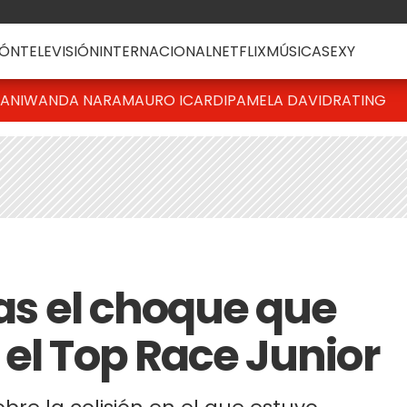
ÓN
TELEVISIÓN
INTERNACIONAL
NETFLIX
MÚSICA
SEXY
IANI
WANDA NARA
MAURO ICARDI
PAMELA DAVID
RATING
ras el choque que
 el Top Race Junior