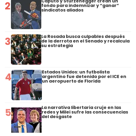
Caputo y Sturzenegger crean un
2
fondo para indemnizar y “ganar”
sindicatos aliados
La Rosada busca culpables después
3
de la derrota en el Senado y recalcula
su estrategia
Estados Unidos: un futbolista
4
argentino fue detenido por el ICE en
un aeropuerto de Florida
La narrativa libertaria cruje en las
5
redes y Milei sufre las consecuencias
del desgaste