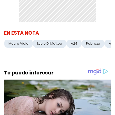
EN ESTA NOTA
Mauro Viale
Lucio Di Matteo
A24
Pobreza
Arg