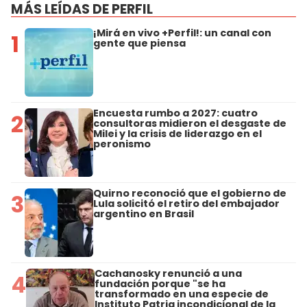
MÁS LEÍDAS DE PERFIL
¡Mirá en vivo +Perfil!: un canal con
1
gente que piensa
Encuesta rumbo a 2027: cuatro
2
consultoras midieron el desgaste de
Milei y la crisis de liderazgo en el
peronismo
Quirno reconoció que el gobierno de
3
Lula solicitó el retiro del embajador
argentino en Brasil
Cachanosky renunció a una
4
fundación porque "se ha
transformado en una especie de
Instituto Patria incondicional de la