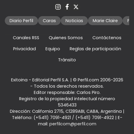
Diario Perfil
Caras
Noticias
Marie Claire
Fo
Canales RSS
Quienes Somos
Contáctenos
Privacidad
Equipo
Reglas de participación
Tránsito
Exitoina - Editorial Perfil S.A.
| © Perfil.com 2006-2026
- Todos los derechos reservados.
Editor responsable: Carlos Piro.
Registro de la propiedad intelectual número
5346433
Dirección:
California 2715
,
C1289ABI
,
CABA, Argentina
|
Teléfono:
(+5411) 7091-4921
/
(+5411) 7091-4922
| E-
mail:
perfilcom@perfil.com