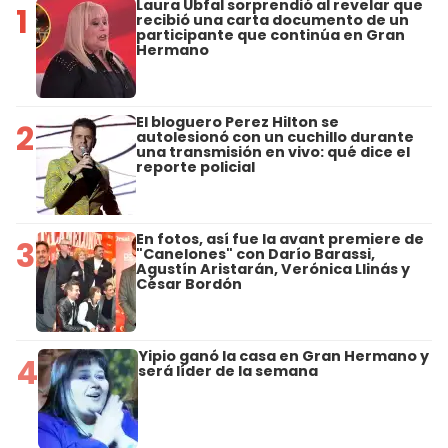
Laura Ubfal sorprendió al revelar que
1
recibió una carta documento de un
participante que continúa en Gran
Hermano
El bloguero Perez Hilton se
2
autolesionó con un cuchillo durante
una transmisión en vivo: qué dice el
reporte policial
En fotos, así fue la avant premiere de
3
"Canelones" con Darío Barassi,
Agustín Aristarán, Verónica Llinás y
César Bordón
Yipio ganó la casa en Gran Hermano y
4
será líder de la semana