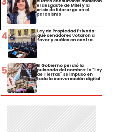
3
cuatro consultoras midieron
el desgaste de Milei y la
crisis de liderazgo en el
peronismo
Ley de Propiedad Privada:
4
qué senadores votaron a
favor y cuáles en contra
El Gobierno perdió la
5
pulseada del nombre: la "Ley
de Tierras" se impuso en
toda la conversación digital