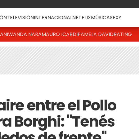
ÓN
TELEVISIÓN
INTERNACIONAL
NETFLIX
MÚSICA
SEXY
IANI
WANDA NARA
MAURO ICARDI
PAMELA DAVID
RATING
ire entre el Pollo
ra Borghi: "Tenés
edos de frente"