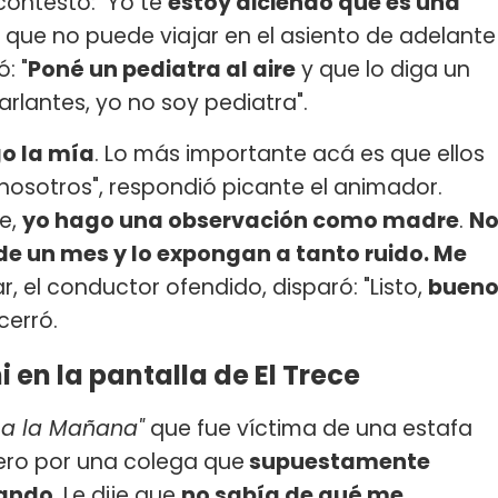
contestó:
"Yo te
estoy diciendo que es una
, que no puede viajar en el asiento de adelante
: "
Poné un pediatra al aire
y que lo diga un
arlantes, yo no soy pediatra".
go la mía
. Lo más importante acá es que ellos
 nosotros", respondió picante el animador.
e,
yo hago una observación como madre
.
N
 de un mes y lo expongan a tanto ruido. Me
ar, el conductor ofendido, disparó: "Listo,
buen
 cerró.
en la pantalla de El Trece
 a la Mañana"
que fue víctima de una estafa
ero por una colega que
supuestamente
lando
. Le dije que
no sabía de qué me