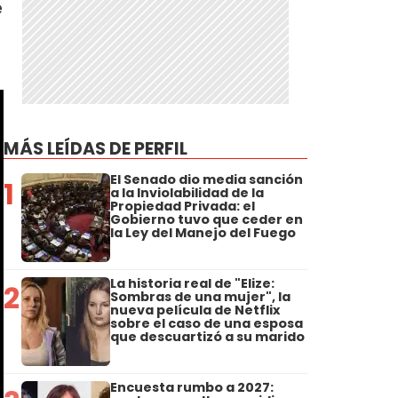
e
MÁS LEÍDAS DE PERFIL
El Senado dio media sanción
1
a la Inviolabilidad de la
Propiedad Privada: el
Gobierno tuvo que ceder en
la Ley del Manejo del Fuego
La historia real de "Elize:
2
Sombras de una mujer", la
nueva película de Netflix
sobre el caso de una esposa
que descuartizó a su marido
Encuesta rumbo a 2027: