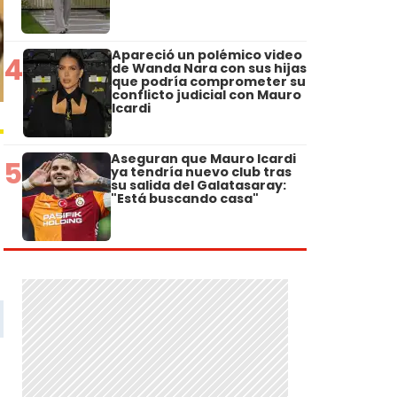
Apareció un polémico video
4
de Wanda Nara con sus hijas
que podría comprometer su
conflicto judicial con Mauro
Icardi
Aseguran que Mauro Icardi
5
ya tendría nuevo club tras
su salida del Galatasaray:
"Está buscando casa"