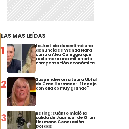
.
LAS MÁS LEÍDAS
La Justicia desestimó una
1
denuncia de Wanda Nara
contra Alex Caniggia que
reclamará una millonaria
compensación económica
Suspendieron a Laura Ubfal
2
de Gran Hermano: "El enojo
con ella es muy grande"
Rating: cuánto midió la
3
salida de Juanicar de Gran
Hermano Generación
Dorada