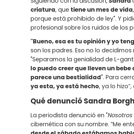
Siguiendo con la discusión,
Sandra
criatura
, que
tiene un mes de vida
porque está prohibido de ley". Y pidió
profesional sobre los ruidos de los p
"Bueno, esa es tu opinión y yo ten
son los padres. Eso no lo decidimos
"Separamos la genialidad de L-gant
lo puedo creer que lleven un bebe
parece una bestialidad
". Para cerr
ya esta, ya está hecho
, ya lo hizo”,
Qué denunció Sandra Borghi 
La periodista denunció en "
Nosotros
cibernética con su nombre. “Me ent
desde el sábado estábamos hab