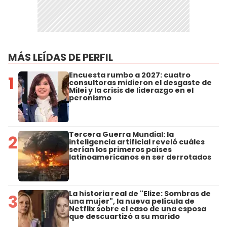
MÁS LEÍDAS DE PERFIL
Encuesta rumbo a 2027: cuatro
1
consultoras midieron el desgaste de
Milei y la crisis de liderazgo en el
peronismo
Tercera Guerra Mundial: la
2
inteligencia artificial reveló cuáles
serían los primeros países
latinoamericanos en ser derrotados
La historia real de "Elize: Sombras de
3
una mujer", la nueva película de
Netflix sobre el caso de una esposa
que descuartizó a su marido