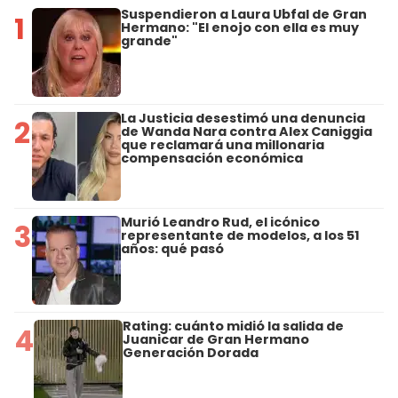
Suspendieron a Laura Ubfal de Gran
1
Hermano: "El enojo con ella es muy
grande"
La Justicia desestimó una denuncia
2
de Wanda Nara contra Alex Caniggia
que reclamará una millonaria
compensación económica
Murió Leandro Rud, el icónico
3
representante de modelos, a los 51
años: qué pasó
Rating: cuánto midió la salida de
4
Juanicar de Gran Hermano
Generación Dorada