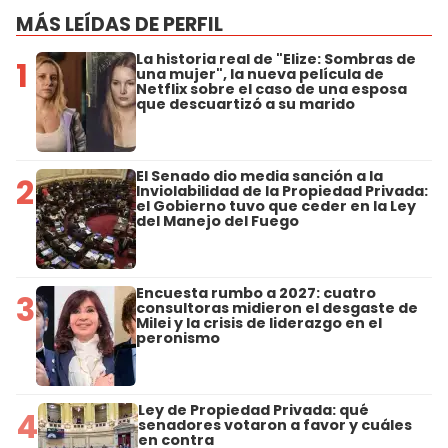
MÁS LEÍDAS DE PERFIL
La historia real de "Elize: Sombras de
1
una mujer", la nueva película de
Netflix sobre el caso de una esposa
que descuartizó a su marido
El Senado dio media sanción a la
2
Inviolabilidad de la Propiedad Privada:
el Gobierno tuvo que ceder en la Ley
del Manejo del Fuego
Encuesta rumbo a 2027: cuatro
3
consultoras midieron el desgaste de
Milei y la crisis de liderazgo en el
peronismo
Ley de Propiedad Privada: qué
4
senadores votaron a favor y cuáles
en contra