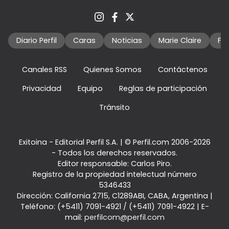
Diario Perfil
Caras
Noticias
Marie Claire
Fo
Canales RSS
Quienes Somos
Contáctenos
Privacidad
Equipo
Reglas de participación
Tránsito
Exitoina - Editorial Perfil S.A.
| © Perfil.com 2006-2026
- Todos los derechos reservados.
Editor responsable: Carlos Piro.
Registro de la propiedad intelectual número
5346433
Dirección:
California 2715
,
C1289ABI
,
CABA, Argentina
|
Teléfono:
(+5411) 7091-4921
/
(+5411) 7091-4922
| E-
mail:
perfilcom@perfil.com