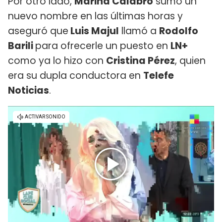
Por otro lado,
Marina Calabró
sumó un
nuevo nombre en las últimas horas y
aseguró que
Luis Majul
llamó a
Rodolfo
Barili
para ofrecerle un puesto en
LN+
como ya lo hizo con
Cristina Pérez
, quien
era su dupla conductora en
Telefe
Noticias
.