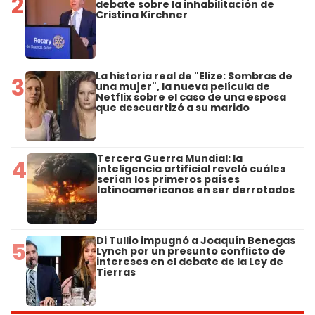
2
debate sobre la inhabilitación de
Cristina Kirchner
La historia real de "Elize: Sombras de
3
una mujer", la nueva película de
Netflix sobre el caso de una esposa
que descuartizó a su marido
Tercera Guerra Mundial: la
4
inteligencia artificial reveló cuáles
serían los primeros países
latinoamericanos en ser derrotados
Di Tullio impugnó a Joaquín Benegas
5
Lynch por un presunto conflicto de
intereses en el debate de la Ley de
Tierras