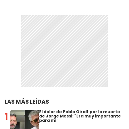
LAS MÁS LEÍDAS
El dolor de Pablo Giralt por la muerte
1
de Jorge Messi: "Era muy importante
para mí"