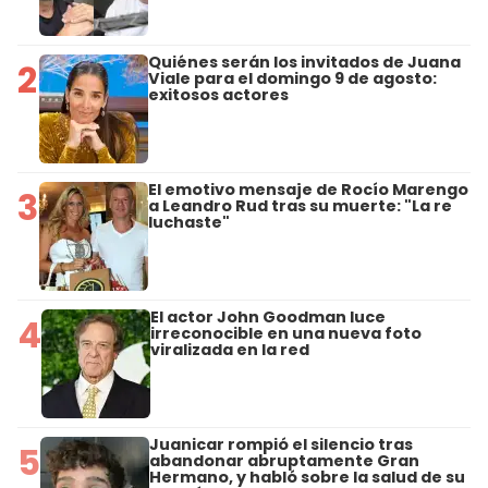
Quiénes serán los invitados de Juana
2
Viale para el domingo 9 de agosto:
exitosos actores
El emotivo mensaje de Rocío Marengo
3
a Leandro Rud tras su muerte: "La re
luchaste"
El actor John Goodman luce
4
irreconocible en una nueva foto
viralizada en la red
Juanicar rompió el silencio tras
5
abandonar abruptamente Gran
Hermano, y habló sobre la salud de su