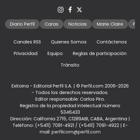
Diario Perfil
Caras
Noticias
Marie Claire
Fo
Canales RSS
Quienes Somos
Contáctenos
Privacidad
Equipo
Reglas de participación
Tránsito
Exitoina - Editorial Perfil S.A.
| © Perfil.com 2006-2026
- Todos los derechos reservados.
Editor responsable: Carlos Piro.
Registro de la propiedad intelectual número
5346433
Dirección:
California 2715
,
C1289ABI
,
CABA, Argentina
|
Teléfono:
(+5411) 7091-4921
/
(+5411) 7091-4922
| E-
mail:
perfilcom@perfil.com