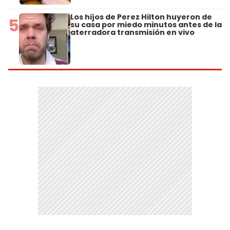
Los hijos de Perez Hilton huyeron de
5
su casa por miedo minutos antes de la
aterradora transmisión en vivo