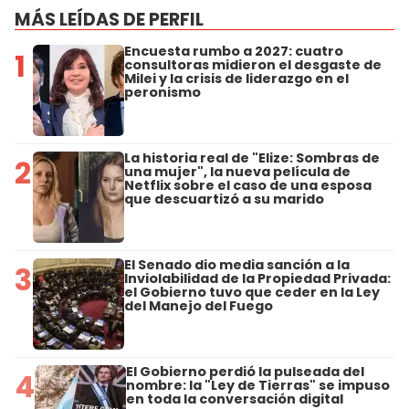
MÁS LEÍDAS DE PERFIL
Encuesta rumbo a 2027: cuatro
1
consultoras midieron el desgaste de
Milei y la crisis de liderazgo en el
peronismo
La historia real de "Elize: Sombras de
2
una mujer", la nueva película de
Netflix sobre el caso de una esposa
que descuartizó a su marido
El Senado dio media sanción a la
3
Inviolabilidad de la Propiedad Privada:
el Gobierno tuvo que ceder en la Ley
del Manejo del Fuego
El Gobierno perdió la pulseada del
4
nombre: la "Ley de Tierras" se impuso
en toda la conversación digital