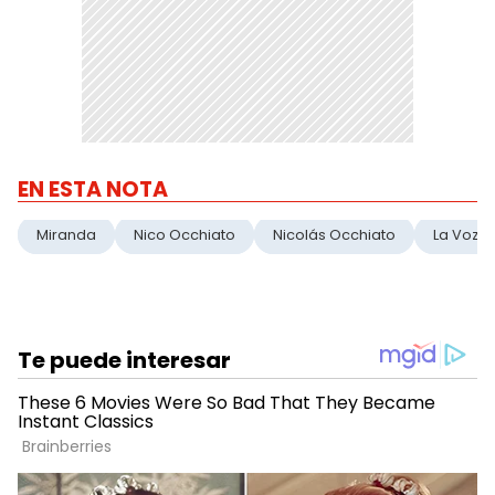
EN ESTA NOTA
Miranda
Nico Occhiato
Nicolás Occhiato
La Voz A