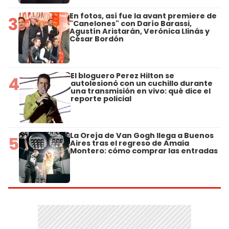
En fotos, así fue la avant premiere de
3
"Canelones" con Darío Barassi,
Agustín Aristarán, Verónica Llinás y
César Bordón
El bloguero Perez Hilton se
4
autolesionó con un cuchillo durante
una transmisión en vivo: qué dice el
reporte policial
La Oreja de Van Gogh llega a Buenos
5
Aires tras el regreso de Amaia
Montero: cómo comprar las entradas