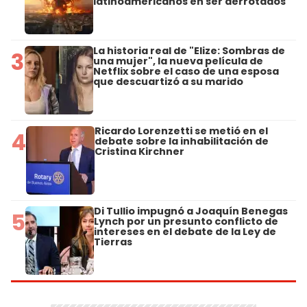
latinoamericanos en ser derrotados
La historia real de "Elize: Sombras de
3
una mujer", la nueva película de
Netflix sobre el caso de una esposa
que descuartizó a su marido
Ricardo Lorenzetti se metió en el
4
debate sobre la inhabilitación de
Cristina Kirchner
Di Tullio impugnó a Joaquín Benegas
5
Lynch por un presunto conflicto de
intereses en el debate de la Ley de
Tierras