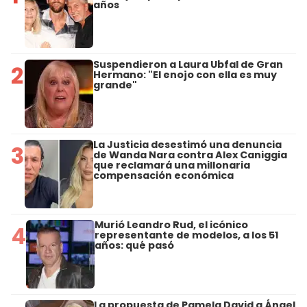
años
Suspendieron a Laura Ubfal de Gran
2
Hermano: "El enojo con ella es muy
grande"
La Justicia desestimó una denuncia
3
de Wanda Nara contra Alex Caniggia
que reclamará una millonaria
compensación económica
Murió Leandro Rud, el icónico
4
representante de modelos, a los 51
años: qué pasó
La propuesta de Pamela David a Ángel