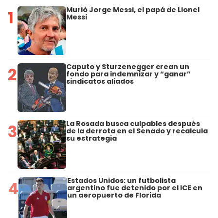
Murió Jorge Messi, el papá de Lionel
1
Messi
Caputo y Sturzenegger crean un
2
fondo para indemnizar y “ganar”
sindicatos aliados
La Rosada busca culpables después
3
de la derrota en el Senado y recalcula
su estrategia
Estados Unidos: un futbolista
4
argentino fue detenido por el ICE en
un aeropuerto de Florida