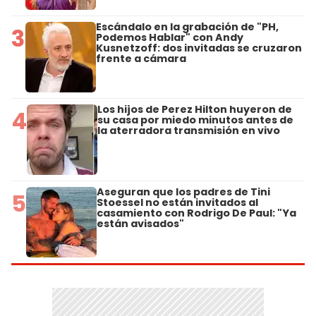
Escándalo en la grabación de "PH,
3
Podemos Hablar" con Andy
Kusnetzoff: dos invitadas se cruzaron
frente a cámara
Los hijos de Perez Hilton huyeron de
4
su casa por miedo minutos antes de
la aterradora transmisión en vivo
Aseguran que los padres de Tini
5
Stoessel no están invitados al
casamiento con Rodrigo De Paul: "Ya
están avisados"