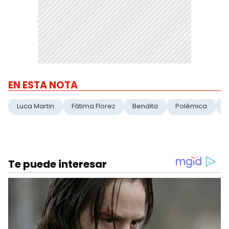
EN ESTA NOTA
Luca Martin
Fátima Florez
Bendita
Polémica
C