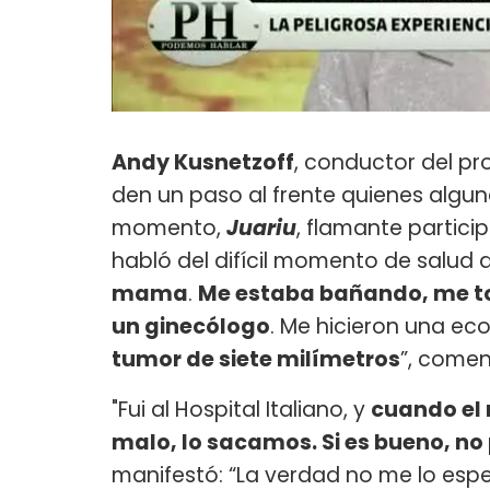
Andy Kusnetzoff
, conductor del pr
den un paso al frente quienes algun
momento,
Juariu
, flamante partici
habló del difícil momento de salud 
mama
.
Me estaba bañando, me toq
un ginecólogo
. Me hicieron una ec
tumor de siete milímetros
”, comen
"Fui al Hospital Italiano, y
cuando el 
malo, lo sacamos. Si es bueno, n
manifestó: “La verdad no me lo esp