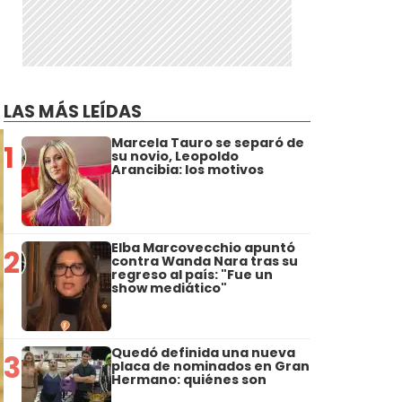
LAS MÁS LEÍDAS
Marcela Tauro se separó de
1
su novio, Leopoldo
Arancibia: los motivos
Elba Marcovecchio apuntó
2
contra Wanda Nara tras su
regreso al país: "Fue un
show mediático"
Quedó definida una nueva
3
placa de nominados en Gran
Hermano: quiénes son