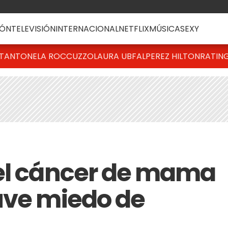
ÓN
TELEVISIÓN
INTERNACIONAL
NETFLIX
MÚSICA
SEXY
T
ANTONELA ROCCUZZO
LAURA UBFAL
PEREZ HILTON
RATIN
del cáncer de mama
uve miedo de