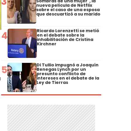
3
Sombras de una mujer", la
nueva película de Netflix
sobre el caso de una esposa
que descuartizó a su marido
Ricardo Lorenzetti se metió
4
en el debate sobre la
inhabilitación de Cristina
Kirchner
Di Tullio impugnó a Joaquín
5
Benegas Lynch por un
presunto conflicto de
a
intereses en el debate de la
Ley de Tierras