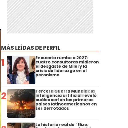
MÁS LEÍDAS DE PERFIL
Encuesta rumbo a 2027:
1
cuatro consultoras midieron
el desgaste de Milei y la
crisis de liderazgo en el
peronismo
Tercera Guerra Mundial: la
2
inteligencia artificial reveló
cuáles serían los primeros
países latinoamericanos en
ser derrotados
La historia real de "Elize: