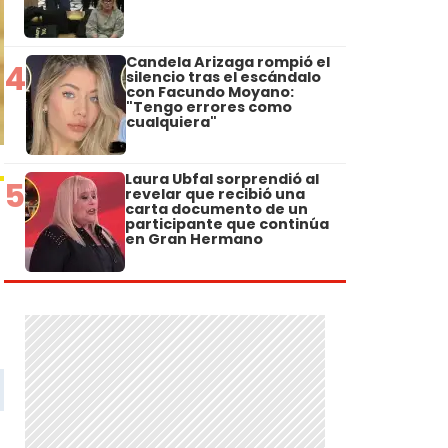
Candela Arizaga rompió el
4
silencio tras el escándalo
con Facundo Moyano:
"Tengo errores como
cualquiera"
Laura Ubfal sorprendió al
5
revelar que recibió una
carta documento de un
participante que continúa
en Gran Hermano