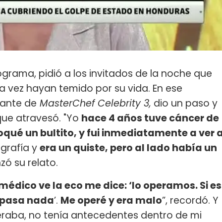
ograma, pidió a los invitados de la noche que
a vez hayan temido por su vida. En ese
pante de
MasterChef Celebrity 3,
dio un paso y
que atravesó. "Yo
hace 4 años tuve cáncer de
ué un bultito, y fui inmediatamente a ver 
ografía y
era un quiste, pero al lado había un
zó su relato.
médico ve la eco me dice: ‘lo operamos. Si es
o pasa nada
’.
Me operé y era malo
”, recordó. Y
eraba, no tenía antecedentes dentro de mi