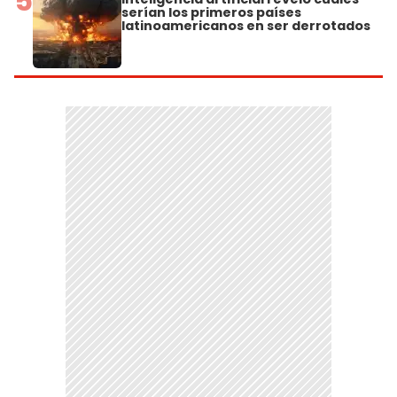
5
serían los primeros países
latinoamericanos en ser derrotados