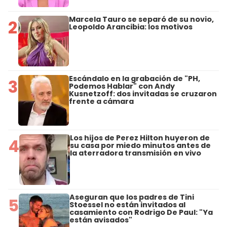
Marcela Tauro se separó de su novio,
2
Leopoldo Arancibia: los motivos
Escándalo en la grabación de "PH,
3
Podemos Hablar" con Andy
Kusnetzoff: dos invitadas se cruzaron
frente a cámara
Los hijos de Perez Hilton huyeron de
4
su casa por miedo minutos antes de
la aterradora transmisión en vivo
Aseguran que los padres de Tini
5
Stoessel no están invitados al
casamiento con Rodrigo De Paul: "Ya
están avisados"