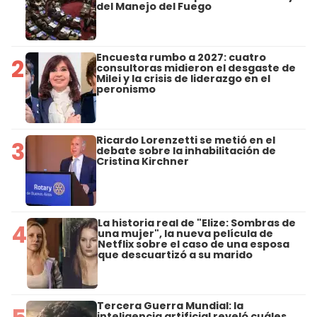
del Manejo del Fuego
Encuesta rumbo a 2027: cuatro
2
consultoras midieron el desgaste de
Milei y la crisis de liderazgo en el
peronismo
Ricardo Lorenzetti se metió en el
3
debate sobre la inhabilitación de
Cristina Kirchner
La historia real de "Elize: Sombras de
4
una mujer", la nueva película de
Netflix sobre el caso de una esposa
que descuartizó a su marido
Tercera Guerra Mundial: la
inteligencia artificial reveló cuáles