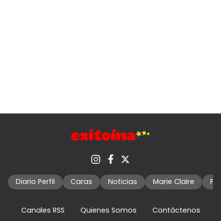
Diario Perfil
Caras
Noticias
Marie Claire
Fo
Canales RSS
Quienes Somos
Contáctenos