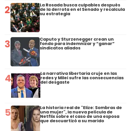
La Rosada busca culpables después
2
de la derrota en el Senado y recalcula
su estrategia
Caputo y Sturzenegger crean un
3
fondo para indemnizar y “ganar”
sindicatos aliados
La narrativa libertaria cruje en las
4
redes y Milei sufre las consecuencias
del desgaste
La historia real de "Elize: Sombras de
5
una mujer", la nueva película de
Netflix sobre el caso de una esposa
que descuartizó a su marido