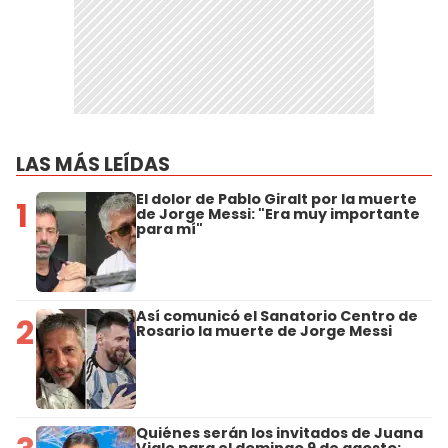
LAS MÁS LEÍDAS
El dolor de Pablo Giralt por la muerte
1
de Jorge Messi: "Era muy importante
para mí"
Así comunicó el Sanatorio Centro de
2
Rosario la muerte de Jorge Messi
Quiénes serán los invitados de Juana