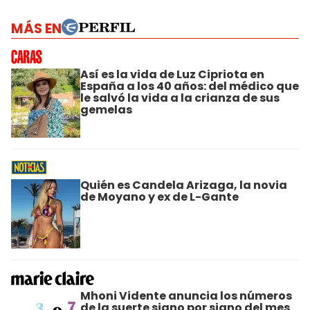
MÁS EN
Así es la vida de Luz Cipriota en
España a los 40 años: del médico que
le salvó la vida a la crianza de sus
gemelas
Quién es Candela Arizaga, la novia
de Moyano y ex de L-Gante
Mhoni Vidente anuncia los números
de la suerte signo por signo del mes